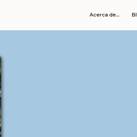
Acerca de…
B